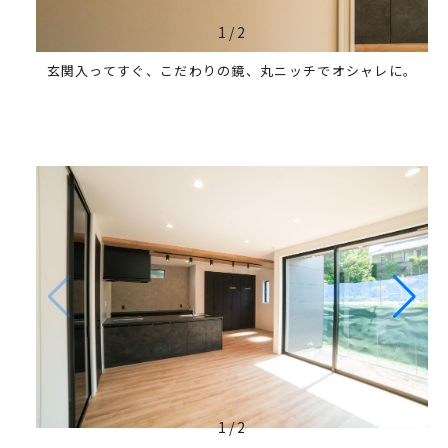
1
/
2
玄関入ってすぐ、こだわりの鏡、丸ニッチでオシャレに。
1
/
2