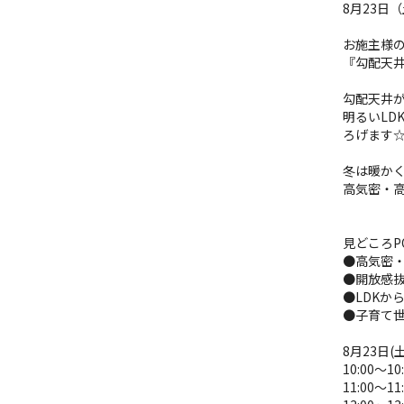
8月23日
お施主様
『勾配天
勾配天井が
明るいL
ろげます
冬は暖か
高気密・
見どころPO
●高気密
●開放感抜
●LDKか
●子育て
8月23日(土
10:00～10
11:00～11