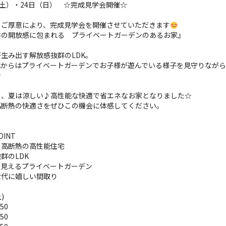
（土）・24日（日） ☆完成見学会開催☆
のご厚意により、完成見学会を開催させていただきます
井の開放感に包まれる プライベートガーデンのあるお家』
生み出す解放感抜群のLDK。
DKからはプライベートガーデンでお子様が遊んでいる様子を見守りなが
☆
く、夏は涼しい♪高性能な快適で省エネなお家となりました☆
高断熱の快適さをぜひこの機会に体感してください。
INT
・高断熱の高性能住宅
群のLDK
ら見えるプライベートガーデン
世代に嬉しい間取り
)
:50
:50