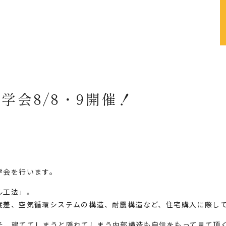
学会8/8・9開催！
学会を行います。
ル工法」。
度差、空気循環システムの構造、耐震構造など、住宅購入に際し
そ、建ててしまうと隠れてしまう内部構造も自信をもって見て頂