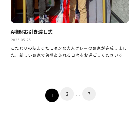
A様邸お引き渡し式
2026.05.25
こだわりの詰まったモダンな大人グレーのお家が完成しまし
た。新しいお家で笑顔あふれる日々をお過ごしください♡
投
稿
2
7
1
…
の
ペ
ー