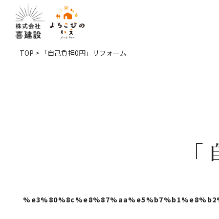
TOP
> 「自己負担0円」リフォーム
「
%e3%80%8c%e8%87%aa%e5%b7%b1%e8%b2