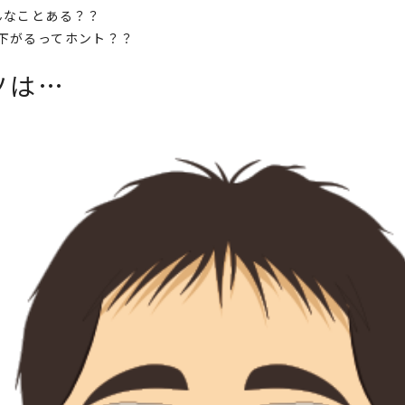
んなことある？？
下がるってホント？？
ツは…