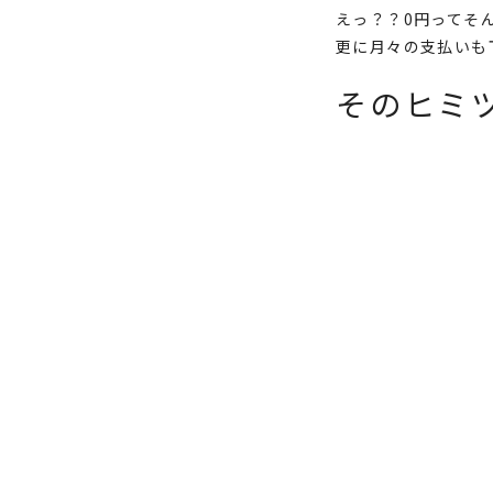
えっ？？0円ってそ
更に月々の支払いも
そのヒミ