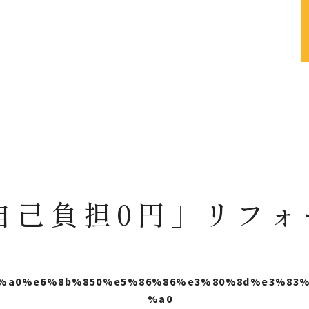
自己負担0円」リフォ
%a0%e6%8b%850%e5%86%86%e3%80%8d%e3%83%
%a0